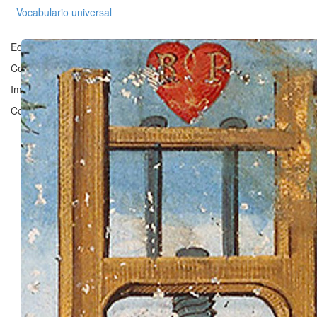
Vocabulario universal
Editado en Zaragoza por ©
Grupo Clarisel
, Universidad de Zaragoz
Contacto:
clarisel@unizar.es
Imagen ©
Bibliothèque nationale de France
Código licenciado por
Fergus Reig
bajo
GNU Affero General Public 