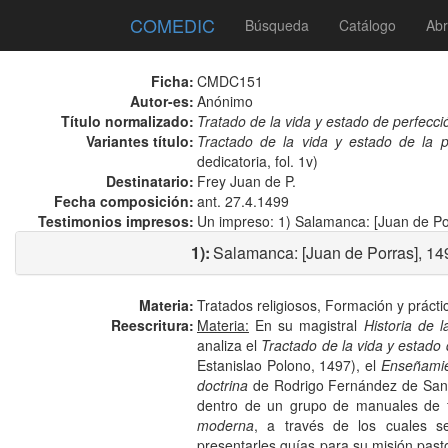
COMEDIC
Búsqueda
Catálogo
Abr
Ficha:
CMDC151
Autor-es:
Anónimo
Título normalizado:
Tratado de la vida y estado de perfecci
Variantes título:
Tractado de la vida y estado de la p
dedicatoria, fol. 1v)
Destinatario:
Frey Juan de P.
Fecha composición:
ant. 27.4.1499
Testimonios impresos:
Un impreso: 1) Salamanca: [Juan de Por
1):
Salamanca: [Juan de Porras], 149
Materia:
Tratados religiosos, Formación y práctic
Reescritura:
Materia:
En su magistral
Historia de 
analiza el
Tractado de la vida y estado
Estanislao Polono, 1497), el
Enseñamien
doctrina
de Rodrigo Fernández de Santa
dentro de un grupo de manuales de f
moderna
, a través de los cuales se
presentarles guías para su misión past