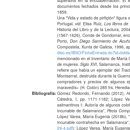
superlibris
en la encuadernación. El 
documentos fechados desde los principi
1859.
Una "Vida y estado de pirfiçión" figura 
Portugal,
vid
. Elisa Ruiz,
Los libros de 
Historia del Libro y de la Lectura, 20
(1567-1626), Conde de Gondomar, enc
Porto,
Don Diego Sarmiento de Acuña,
Compostela, Xunta de Galicia, 1996,
a
diso.es/IBSO/FichaEntrada.do?id=bdd
mencionado en el inventario de María 
de mujeres. Siglo XVI
, Salamanca, Insti
refiere que había un ejemplar del
Trac
Montserrat, destruida durante la Guerr
compradores y precios de algunos e
maravedís» (H. Colón) 285 frs. Heredia
Bibliografía:
Gómez Redondo, Fernando (2012),
H
Cátedra, I, pp. 1171-1182; López Va
salmantinos I: Autoría de algunos col
incunable de Salamanca",
Pecia Comp
López Varea, María Eugenia (2018b), "E
incunable contrahecha en Salamanca"
29-4.pdf
); López Varea, María Eugenia