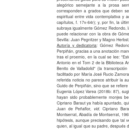
alegórico semejante a la prosa se
corresponden a grados que deben ser 
espiritual entre vida contemplativa y a
capítulos, f. 17v-64r); y, por fin, la úl
subraya igualmente Gómez Redondo, la
puede relacionar con la obra de Góme
Sevilla: Juan Pegnitzer y Magno Herbst
Autoría y dedicatoria
: Gómez Redond
Perpiñán, gracias a una anotación manu
tras el proemio, en la cual se lee: "
Antonio en el Tom 2 de la Biblioteca 
Benito de Valladolid" (la transcripc
facilitado por María José Rucio Zamora
referida noticia no parece atribuir la a
Guido de Perpiñán, sino que se refiere 
Eugenia López Varea (2018b: 87), sugi
hayan sido probablemente monjes bene
Cipriano Baraut ya había apuntado, qui
Juan de Peñaflor,
vid
. Cipriano Bar
Montserrat, Abadía de Montserrat, 196
hipótesis, aunque precisando que tal v
quien, al igual que su padre, después 