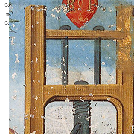
Contacto:
clarisel@unizar.es
Imagen ©
Bibliothèque nationale de France
Código licenciado por
Fergus Reig
bajo
GNU Affero General Public 