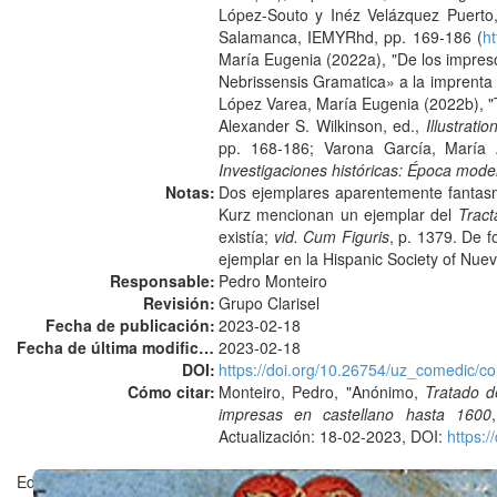
López-Souto y Inéz Velázquez Puerto
Salamanca, IEMYRhd, pp. 169-186 (
ht
María Eugenia (2022a), "De los impreso
Nebrissensis Gramatica» a la imprenta
López Varea, María Eugenia (2022b), "T
Alexander S. Wilkinson, ed.,
Illustrat
pp. 168-186; Varona García, María A
Investigaciones históricas: Época mod
Notas:
Dos ejemplares aparentemente fantasm
Kurz mencionan un ejemplar del
Tract
existía;
vid. Cum Figuris
, p. 1379. De 
ejemplar en la Hispanic Society of Nue
Responsable:
Pedro Monteiro
Revisión:
Grupo Clarisel
Fecha de publicación:
2023-02-18
Fecha de última modificación:
2023-02-18
DOI:
https://doi.org/10.26754/uz_comedic
Cómo citar:
Monteiro, Pedro, "Anónimo,
Tratado d
impresas en castellano hasta 1600
Actualización: 18-02-2023, DOI:
https:
Editado en Zaragoza por ©
Grupo Clarisel
, Universidad de Zaragoz