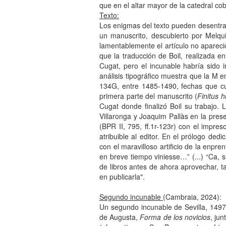
que en el altar mayor de la catedral co
Texto:
Los enigmas del texto pueden desentraña
un manuscrito, descubierto por Melq
lamentablemente el artículo no apareci
que la traducción de Boil, realizada e
Cugat, pero el incunable habría sido 
análisis tipográfico muestra que la M 
134G, entre 1485-1490, fechas que cu
primera parte del manuscrito (
Finitus 
Cugat donde finalizó Boil su trabajo. 
Villaronga y Joaquim Pallàs en la pres
(BPR II, 795, ff.1r-123r) con el impres
atribuible al editor. En el prólogo de
con el maravilloso artificio de la enp
en breve tiempo viniesse…” (...) “Ca, 
de libros antes de ahora aprovechar, t
en publicarla".
Segundo incunable
(Cambraia, 2024):
Un segundo incunable de Sevilla, 1497
de Augusta,
Forma de los novicios
, ju