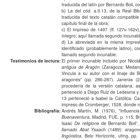
traducida del latín por Bernardo Boil, c
b) La del cód. a.II.13, de la Real Bib
traducida del texto catalán compatible
capítulo final de la obra;
c) El impreso de 1497 (ff. 127v-162v),
íntegro; aquí llamada segundo incunabl
d) La abreviada en la misma impresi
identificado (probablemente latino), co
llamado segundo incunable.
Testimonios de lectura:
El primer incunable incluido por Nico
antigua de Aragón
(Zaragoza: Medardo
Vincula a su autor con el linaje de B
aragonés" (pp. 286-287). Janeras (
procedería de la versión catalana, 
perteneció a Diego Ruiz de Ledesma y d
13 perteneció a Isabel la Católica. C
impreso de Cromberger, 1528, donde no 
Bibliografía:
Andrés Martín, M. (1976), "Influen
Buenaventura,
Madrid, FUE, p. 115; Bra
Isaac
De religione
de Bernardo Boil”
llamado Abat Ysaach
(1489): aragoné
lingüística
, Belo Horizonte, ufmg, pp.