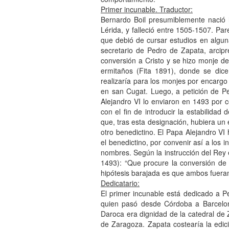
Primer incunable.
Traductor:
Bernardo Boil presumiblemente nació 
Lérida, y falleció entre 1505-1507. Pa
que debió de cursar estudios en algun
secretario de Pedro de Zapata, arcip
conversión a Cristo y se hizo monje d
ermitaños (Fita 1891), donde se dice
realizaría para los monjes por encargo
en san Cugat. Luego, a petición de P
Alejandro VI lo enviaron en 1493 por c
con el fin de introducir la estabilidad
que, tras esta designación, hubiera un
otro benedictino. El Papa Alejandro VI 
el benedictino, por convenir así a los
nombres. Según la instrucción del Rey e
1493): “Que procure la conversión de l
hipótesis barajada es que ambos fueran 
Dedicatario:
El primer incunable está dedicado a 
quien pasó desde Córdoba a Barcelona
Daroca era dignidad de la catedral de
de Zaragoza. Zapata costearía la edic