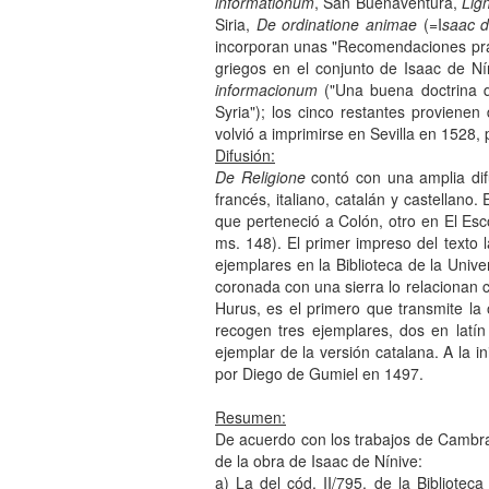
informationum
, San Buenaventura,
Lig
Siria,
De ordinatione animae
(=I
saac d
incorporan unas "Recomendaciones práct
griegos en el conjunto de Isaac de Ní
informacionum
("Una buena doctrina q
Syria"); los cinco restantes provienen
volvió a imprimirse en Sevilla en 1528, 
Difusión:
De Religione
contó con una amplia dif
francés, italiano, catalán y castellano
que perteneció a Colón, otro en El Escor
ms. 148). El primer impreso del texto 
ejemplares en la Biblioteca de la Uni
coronada con una sierra lo relacionan c
Hurus, es el primero que transmite l
recogen tres ejemplares, dos en latí
ejemplar de la versión catalana. A la 
por Diego de Gumiel en 1497.
Resumen:
De acuerdo con los trabajos de Cambra
de la obra de Isaac de Nínive:
a) La del cód. II/795, de la Bibliotec