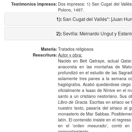
Testimonios impresos:
Dos impresos: 1) San Cugat del Vallés
Polono, 1497.
1):
San Cugat del Vallés*: [Juan Hur
2):
Sevilla: Meinardo Ungut y Estan
Materia:
Tratados religiosos
Reescritura:
Autor y obra:
Nacido en Beit Qatraye, actual Qata
anacoreta en las montañas de Mato
profundizó en el estudio de las Sagrad
solamente tres panes a la semana c
hagiógrafos. Acabó quedándose ciego d
oficialmente a Isaac de Nínive en el m
santo a un cristiano nestoriano. Sus 
Libro de Gracia
. Escritas en siriaco se
nuestro texto, pasaría del siriaco al g
monasterio de Mar Sabbas. Posiblemente
latín. El contenido insiste en el regre
en el 'orden mesurado', contó en 
comportamiento.