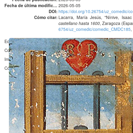
Fecha de última modificación:
2026-05-05
DOI:
https://doi.org/10.26754/uz_comedic
Cómo citar:
Lacarra, María Jesús, "Nínive, Isaa
castellano hasta 1600
, Zaragoza (Espa
6754/uz_comedic/comedic_CMDC185
,
Editado en Zaragoza por ©
Grupo Clarisel
, Universidad de Zaragoz
Contacto:
clarisel@unizar.es
Imagen ©
Bibliothèque nationale de France
Código licenciado por
Fergus Reig
bajo
GNU Affero General Public 