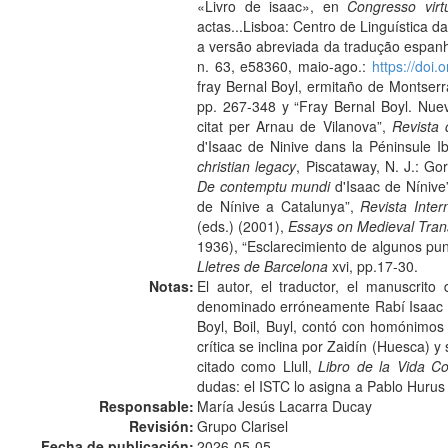
«Livro de isaac», en
Congresso virt
actas...Lisboa: Centro de Linguística 
a versão abreviada da tradução espanh
n. 63, e58360, maio-ago.:
https://doi
fray Bernal Boyl, ermitaño de Montserr
pp. 267-348 y “Fray Bernal Boyl. Nuev
citat per Arnau de Vilanova”,
Revista 
d'Isaac de Ninive dans la Péninsule Ib
christian legacy
, Piscataway, N. J.: Go
De contemptu mundi
d'Isaac de Nínive
de Nínive a Catalunya”,
Revista Inte
(eds.) (2001),
Essays on Medieval Transl
1936), “Esclarecimiento de algunos pun
Lletres de Barcelona
xvi, pp.17-30.
Notas:
El autor, el traductor, el manuscrit
denominado erróneamente Rabí Isaac o Is
Boyl, Boil, Buyl, contó con homónimos
crítica se inclina por Zaidín (Huesca) 
citado como Llull,
Libro de la Vida Co
dudas: el ISTC lo asigna a Pablo Hurus
Responsable:
María Jesús Lacarra Ducay
Revisión:
Grupo Clarisel
Fecha de publicación:
2026-05-05