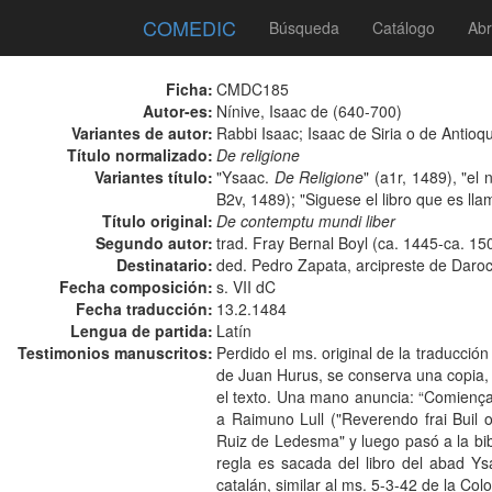
COMEDIC
Búsqueda
Catálogo
Abr
Ficha:
CMDC185
Autor-es:
Nínive, Isaac de (640-700)
Variantes de autor:
Rabbi Isaac; Isaac de Siria o de Antioq
Título normalizado:
De religione
Variantes título:
"Ysaac.
De Religione
" (a1r, 1489), "el
B2v, 1489); "Siguese el libro que es lla
Título original:
De contemptu mundi liber
Segundo autor:
trad. Fray Bernal Boyl (ca. 1445-ca. 15
Destinatario:
ded. Pedro Zapata, arcipreste de Daro
Fecha composición:
s. VII dC
Fecha traducción:
13.2.1484
Lengua de partida:
Latín
Testimonios manuscritos:
Perdido el ms. original de la traducció
de Juan Hurus, se conserva una copia, C
el texto. Una mano anuncia: “Comiença e
a Raimuno Lull ("Reverendo frai Buil 
Ruiz de Ledesma" y luego pasó a la bib
regla es sacada del libro del abad Ys
catalán, similar al ms. 5-3-42 de la Col