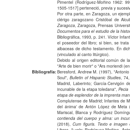
Pimentel (Rodríguez-Moñino 1962: 99)
1505-1517] perteneció, previa y sucesi
Por otra parte, en Zaragoza, un ejemp
clérigo zaragozano Cristóbal de Alcu
Zaragoza
, Zaragoza, Prensas Universi
Documentos para el estudio de la histo
Bibliográfica, 1993, p. 241. Víctor In
el poseedor del libro; si bien, se tr
albaceas de dicho testamento. En dich
(vinculado al canto litúrgico).
Debido al origen editorial común de l
"Arte de bien morir" o "Ars moriendi (en
Bibliografía:
Beresford, Andrew M. (1997), "Antoni
Soul",
Bulletin of Hispanic Studies
, 74
Madrid, Laberinto; García-Cervigón d
incunable de la etapa toledana",
Pecia
etapa de esplendor de la imprenta manu
Complutense de Madrid; Infantes de Mig
del ánima' de Antón López de Meta 
Mariscal, Blanca y Rodríguez Domíngu
contienda del cuerpo y alma: un incu
(2018),
Cum figuris. Texto e imagen e
Libros, 2 vols; Rodríguez-Moñino, Ant