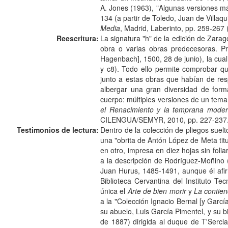
A. Jones (1963), "Algunas versiones m
134 (a partir de Toledo, Juan de Villaq
Media
, Madrid, Laberinto, pp. 259-267 
Reescritura:
La signatura "h" de la edición de Zara
obra o varias obras predecesoras. Pr
Hagenbach], 1500, 28 de junio), la cu
y c8). Todo ello permite comprobar 
junto a estas obras que habían de res
albergar una gran diversidad de form
cuerpo: múltiples versiones de un tema
el Renacimiento y la temprana moder
CILENGUA/SEMYR, 2010, pp. 227-237
Testimonios de lectura:
Dentro de la colección de pliegos sue
una "obrita de Antón López de Meta tit
en otro, impresa en diez hojas sin folia
a la descripción de Rodríguez-Moñino 
Juan Hurus, 1485-1491, aunque él afi
Biblioteca Cervantina del Instituto T
única el
Arte de bien morir
y
La contien
a la "Colección Ignacio Bernal [y Gar
su abuelo, Luis García Pimentel, y su 
de 1887) dirigida al duque de T'Sercl