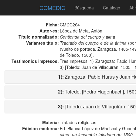
COMEDIC
Búsqueda
Catálogo
Abr
Ficha:
CMDC264
Autor-es:
López de Meta, Antón
Título normalizado:
Contienda del cuerpo y alma
Variantes título:
Tractado del cuerpo e de la ánima
(por
(vuelto de portada, Zaragoza, 1485-14
de Toledo, 1500).
Testimonios impresos:
Tres impresos: 1) Zaragoza: Pablo Hur
3) [Toledo: Juan de Villaquirán, 1505 - 
1):
Zaragoza: Pablo Hurus y Juan Hu
2):
Toledo: [Pedro Hagenbach], 1500
3):
[Toledo: Juan de Villaquirán, 150
Materia:
Tratados religiosos
Edición moderna:
Ed. Blanca López de Mariscal y Guad
alma: un incunable toledano de 1500
,