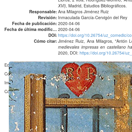
XVI)
, Madrid, Estudios Bibliográficos.
Responsable:
Ana Milagros Jiménez Ruiz
Revisión:
Inmaculada García-Cervigón del Rey
Fecha de publicación:
2020-04-06
Fecha de última modificación:
2020-04-06
DOI:
https://doi.org/10.26754/uz_comedic/
Cómo citar:
Jiménez Ruiz, Ana Milagros, "Antón 
medievales impresas en castellano h
2020, DOI:
https://doi.org/10.26754/u
Editado en Zaragoza por ©
Grupo Clarisel
, Universidad de Zaragoz
Contacto:
clarisel@unizar.es
Imagen ©
Bibliothèque nationale de France
Código licenciado por
Fergus Reig
bajo
GNU Affero General Public 