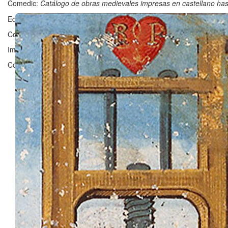
Comedic:
Catálogo de obras medievales impresas en castellano ha
Editado en Zaragoza por ©
Grupo Clarisel
, Universidad de Zaragoz
Contacto:
clarisel@unizar.es
Imagen ©
Bibliothèque nationale de France
Código licenciado por
Fergus Reig
bajo
GNU Affero General Public 