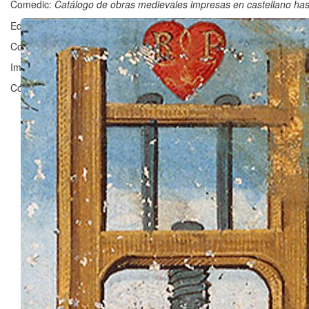
Comedic:
Catálogo de obras medievales impresas en castellano ha
Editado en Zaragoza por ©
Grupo Clarisel
, Universidad de Zaragoz
Contacto:
clarisel@unizar.es
Imagen ©
Bibliothèque nationale de France
Código licenciado por
Fergus Reig
bajo
GNU Affero General Public 