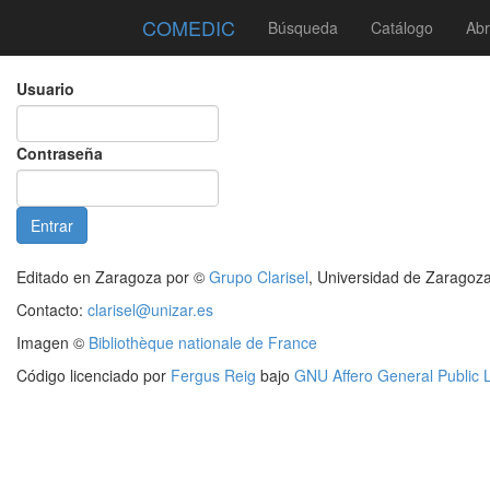
COMEDIC
Búsqueda
Catálogo
Abr
Usuario
Contraseña
Editado en Zaragoza por ©
Grupo Clarisel
, Universidad de Zaragoz
Contacto:
clarisel@unizar.es
Imagen ©
Bibliothèque nationale de France
Código licenciado por
Fergus Reig
bajo
GNU Affero General Public 