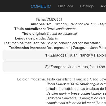
COMEDIC
Búsqueda
Catálogo
Abr
Ficha:
CMDC351
Autor-es:
Atr. Eiximenis, Francisco (ca. 1330-140
Título normalizado:
Breve confesionario
Título original:
Tractat de confessió
Lengua de partida:
Catalán
Testimonios manuscritos:
Solo se conocen del original catalán.
Testimonios impresos:
Dos impresos: 1) Zaragoza: [Juan Planc
1):
Zaragoza: [Juan Planck y Pablo H
2):
Zaragoza: Juan Hurus, [ca. 1488 
Edición moderna:
Texto castellano: Francisco Gago Jov
Pablo Hurus: c. 1479-1484): según el i
estudio precedido de Las palabras de 
de bien morir y breve confesionario, s
Biblioteca Saavedra Fajardo; texto cat
complement a la art de bé morir
[Antoni