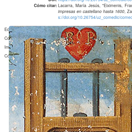
Cómo citar:
Lacarra, María Jesús, "Eiximenis, Fran
impresas en castellano hasta 1600
, Z
s://doi.org/10.26754/uz_comedic/co
Editado en Zaragoza por ©
Grupo Clarisel
, Universidad de Zaragoz
Contacto:
clarisel@unizar.es
Imagen ©
Bibliothèque nationale de France
Código licenciado por
Fergus Reig
bajo
GNU Affero General Public 