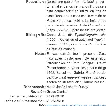
Reescritura:
No es raro que el
Ars moriendi
, al ser
En el taller de los hermanos Hurus se
esta combinación se utiliza en tres o
castellano, en un caso con la versión br
Pablo Hurus, ca. 1491]). La hoja en 
para circular sueltos. Este
Confesional
(caps. 322-329), pero no fue proyecta
Bibliografía:
Canet, J. L., dir.
Tipobibliografía val
(1920), "Quién es el autor del
Tractat
Jaume (1910),
Les obres de Fra Fran
d'Estudis Catalans].
Notas:
El texto catalán fue impreso en Za
incunables castellanos. De este inc
introducción de Pere Bohigas,
Art d
Posteriormente, ya sin esta serie de gr
1502; Barcelona, Gabriel Pou, 2 de abr
perlo lo molt reuerent mestre Frances
acerca de su atribución; Jaume Massó i
Responsable:
María Jesús Lacarra Ducay
Revisión:
Grupo Clarisel
Fecha de publicación:
2022-09-30
Fecha de última modificación:
2022-09-30
DOI:
https://doi.org/10.26754/uz_comedic