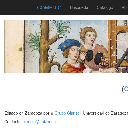
COMEDIC
Búsqueda
Catálogo
Abr
(
Editado en Zaragoza por ©
Grupo Clarisel
, Universidad de Zaragoz
Contacto:
clarisel@unizar.es