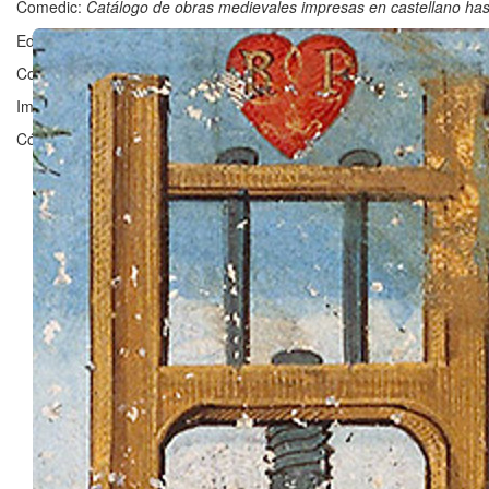
Comedic:
Catálogo de obras medievales impresas en castellano ha
Editado en Zaragoza por ©
Grupo Clarisel
, Universidad de Zaragoz
Contacto:
clarisel@unizar.es
Imagen ©
Bibliothèque nationale de France
Código licenciado por
Fergus Reig
bajo
GNU Affero General Public 