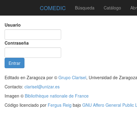
COMEDIC
Búsqueda
Catálogo
Abr
Usuario
Contraseña
Editado en Zaragoza por ©
Grupo Clarisel
, Universidad de Zaragoz
Contacto:
clarisel@unizar.es
Imagen ©
Bibliothèque nationale de France
Código licenciado por
Fergus Reig
bajo
GNU Affero General Public 