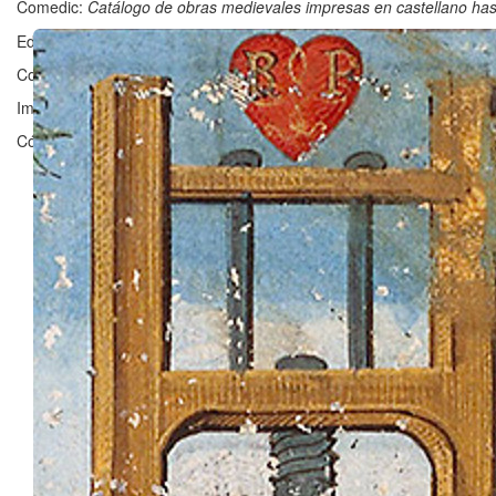
Comedic:
Catálogo de obras medievales impresas en castellano ha
Editado en Zaragoza por ©
Grupo Clarisel
, Universidad de Zaragoz
Contacto:
clarisel@unizar.es
Imagen ©
Bibliothèque nationale de France
Código licenciado por
Fergus Reig
bajo
GNU Affero General Public 