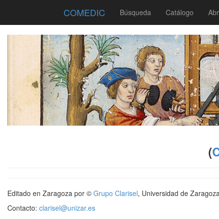
COMEDIC
Búsqueda
Catálogo
Abr
(
Editado en Zaragoza por ©
Grupo Clarisel
, Universidad de Zaragoz
Contacto:
clarisel@unizar.es