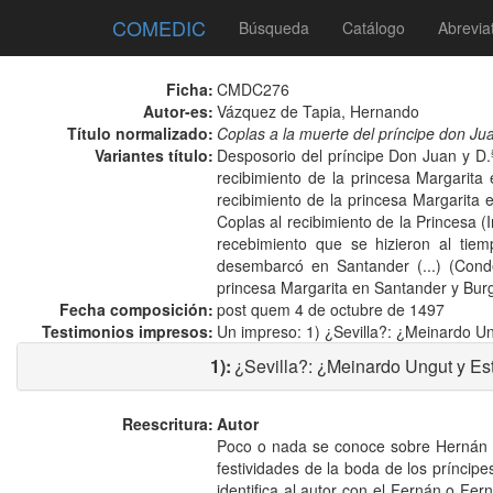
COMEDIC
Búsqueda
Catálogo
Abrevia
Ficha:
CMDC276
Autor-es:
Vázquez de Tapia, Hernando
Título normalizado:
Coplas a la muerte del príncipe don Ju
Variantes título:
Desposorio del príncipe Don Juan y D.ª
recibimiento de la princesa Margarita
recibimiento de la princesa Margarita
Coplas al recibimiento de la Princesa 
recebimiento que se hizieron al tie
desembarcó en Santander (...) (Conde
princesa Margarita en Santander y Burg
Fecha composición:
post quem 4 de octubre de 1497
Testimonios impresos:
Un impreso: 1) ¿Sevilla?: ¿Meinardo Un
1):
¿Sevilla?: ¿Meinardo Ungut y Es
Reescritura:
Autor
Poco o nada se conoce sobre Hernán Vá
festividades de la boda de los príncipe
identifica al autor con el Fernán o F