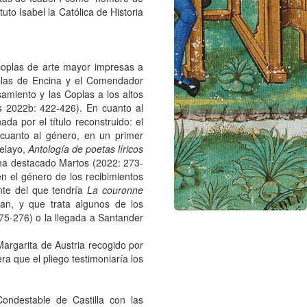
tituto Isabel la Católica de Historia
coplas de arte mayor impresas a
oplas de Encina y el Comendador
amiento y las Coplas a los altos
s 2022b: 422-426). En cuanto al
da por el título reconstruido: el
 cuanto al género, en un primer
elayo,
Antología de poetas líricos
 ha destacado Martos (2022: 273-
en el género de los recibimientos
nte del que tendría
La couronne
n, y que trata algunos de los
75-276) o la llegada a Santander
 Margarita de Austria recogido por
a que el pliego testimoniaría los
ondestable de Castilla con las