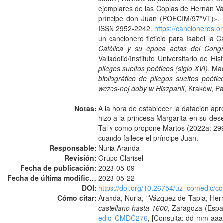
ejemplares de las Coplas de Hernán V
príncipe don Juan (POECIM/97*VT)»,
ISSN 2952-2242.
https://cancioneros.
un cancionero ficticio para Isabel la 
Católica y su época actas del Congr
Valladolid/Instituto Universitario de 
pliegos sueltos poéticos (siglo XVI)
, Ma
bibliográfico de pliegos sueltos poétic
wczes-nej doby w Hiszpanii
, Kraków, 
Notas:
A la hora de establecer la datación apr
hizo a la princesa Margarita en su dese
Tal y como propone Martos (2022a: 299)
cuando fallece el príncipe Juan.
Responsable:
Nuria Aranda
Revisión:
Grupo Clarisel
Fecha de publicación:
2023-05-09
Fecha de última modificación:
2023-05-22
DOI:
https://doi.org/10.26754/uz_comedic
Cómo citar:
Aranda, Nuria, "Vázquez de Tapia, He
castellano hasta 1600
, Zaragoza (Espa
edic_CMDC276
, [Consulta: dd-mm-aaa