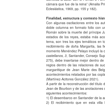
cámara que fue de la reina” (Amalia Pr
Eclesiástica, 1969, pp. 155 y 182).
Finalidad, estructura y contexto his
Con algunas oscilaciones entre los aut
doble columna en formato folio con u
Román sobre la muerte del príncipe Ju
estados de los reyes, estaba más aco
tema, son tres los ejes temáticos en to
recibimiento de doña Margarita, las 
momento Menéndez Pelayo incluyó la 
castellanos, 3
, Santander, Consejo Sup
275), debe insertarse mejor dentro de 
regios dentro de las relaciones de su
margaritique
de Jean Marie des Belge
acontecimientos relatados por las cop
(Martínez-Acitores González 2021).
A partir de la reconstrucción del título 
Jean de Bourbon y de las anotaciones d
siguientes acontecimientos:
1) El desembarco en Santander de la a
2) El recibimiento que en esta vill