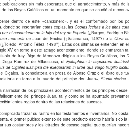
e publicaciones sin más esperanza que el agradecimiento, y más de la
do de los Reyes Católicos en un momento en que se acudió al mecenaz
erse dentro de este «cancionero», y es el conformado por los p
es, donde se insertarían estas coplas, las
Coplas fechas a los altos est
 por el casamiento de la hija del rey de España
(¿Burgos, Fadrique Bie
orosa memoria
de Juan del Encina (¿Salamanca, 1497?) o la
Obra sob
(¿Toledo, Antonio Téllez, 1498?). Estas dos últimas se entienden en el 
 siglo XV en torno a este aciago acontecimiento, donde se enmarcan ta
stola de fray Íñigo de Mendoza dirigida a los Reyes Católicos, los
D
Diego Ramírez de Villaescusa, el
Epitaphium in sepulcrum ilustriss
 de Cigales lusit ipsa die exequiarum in urbe qua vulgo trugillo dicitu
e Cigales, la consolatoria en prosa de Alonso Ortiz o el éxito que t
olatoria en torno a la muerte del príncipe don Juan»,
Studia storica.
a narración de los principales acontecimientos de los príncipes desde 
fallecimiento del príncipe Juan, tal y como se ha apuntado previamen
 recibimientos regios dentro de las relaciones de sucesos.
 complicado trazar su rastro en los testamentos e inventarios. No obsta
enta, el primer público extenso de este producto escrito habría sido la
r sus costumbres y los letrados de escaso capital que querían hacer