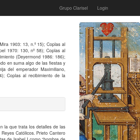
Grupo Clarisel
Login
Mira 1903: 13, n.º 15); Coplas al
pel 1970: 130, nº 58); Coplas al
ebimiento (Deyermond 1986: 186);
do en suma algo de las fiestas y
ija del emperador Maximiliano,
); Coplas al recibimiento de la
la que trata los detalles de las
s Reyes Católicos. Prieto Cantero
ntas de Isabel I como “hombre de