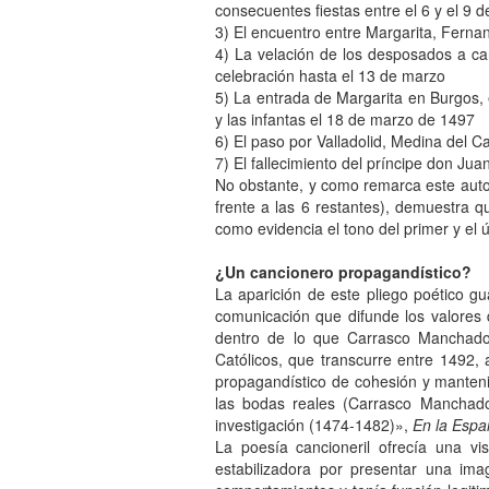
consecuentes fiestas entre el 6 y el 9
3) El encuentro entre Margarita, Fernan
4) La velación de los desposados a ca
celebración hasta el 13 de marzo
5) La entrada de Margarita en Burgos,
y las infantas el 18 de marzo de 1497
6) El paso por Valladolid, Medina del
7) El fallecimiento del príncipe don Ju
No obstante, y como remarca este autor
frente a las 6 restantes), demuestra q
como evidencia el tono del primer y el 
¿Un cancionero propagandístico?
La aparición de este pliego poético g
comunicación que difunde los valores d
dentro de lo que Carrasco Manchado 
Católicos, que transcurre entre 1492, 
propagandístico de cohesión y mantenim
las bodas reales (Carrasco Manchado
investigación (1474-1482)»,
En la Espa
La poesía cancioneril ofrecía una vi
estabilizadora por presentar una im