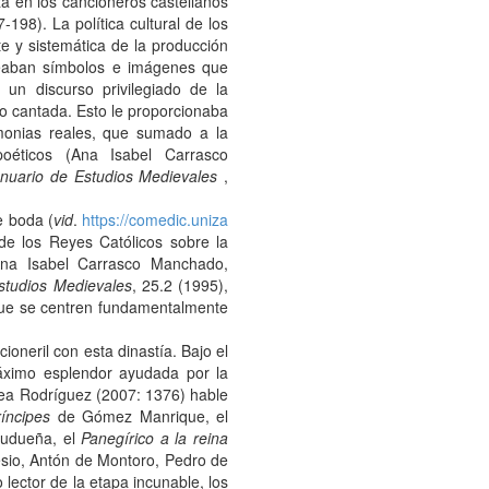
a en los cancioneros castellanos
-198). La política cultural de los
te y sistemática de la producción
leaban símbolos e imágenes que
 un discurso privilegiado de la
o cantada. Esto le proporcionaba
emonias reales, que sumado a la
poéticos (Ana Isabel Carrasco
nuario de Estudios Medievales
,
e boda (
vid
.
https://comedic.uniza
de los Reyes Católicos sobre la
(Ana Isabel Carrasco Manchado,
studios Medievales
, 25.2 (1995),
que se centren fundamentalmente
ioneril con esta dinastía. Bajo el
 máximo esplendor ayudada por la
erea Rodríguez (2007: 1376) hable
íncipes
de Gómez Manrique, el
udueña, el
Panegírico a la reina
sio, Antón de Montoro, Pedro de
lector de la etapa incunable, los