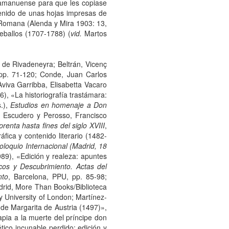
n amanuense para que les copiase
tenido de unas hojas impresas de
 Romana (Alenda y Mira 1903: 13,
eballos (1707-1788) (
vid.
Martos
 de Rivadeneyra; Beltrán, Vicenç
 pp. 71-120; Conde, Juan Carlos
 Aviva Garribba, Elisabetta Vacaro
6), «La historiografía trastámara:
.),
Estudios en homenaje a Don
3; Escudero y Perosso, Francisco
renta hasta fines del siglo XVIII
,
fica y contenido literario (1482-
Coloquio Internacional (Madrid, 18
89), «Edición y realeza: apuntes
icos y Descubrimiento. Actas del
nto
, Barcelona, PPU, pp. 85-98;
drid, More Than Books/Biblioteca
University of London; Martínez-
 de Margarita de Austria (1497)»,
pia a la muerte del príncipe don
tico incunable perdido: edición y