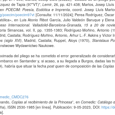
ázquez de Tapia (97*VT)",
Lemir
, 26, pp. 421-438; Martos, Josep Lluís
 en
POECIM: Poesía, Ecdótica e Imprenta
, coord. Josep Lluís Martos
org/poecim/poecim97vt
[Consulta: 11/11/2024]; Perea Rodríguez, Óscar (
Católica», en Luis Atonio Ribot García, Julio Valdeón Baruque y Elena
eso Internacional. Valladolid-Barcelona-Granada, 15 a 20 de nov
Historia Simancas, vol. II, pp. 1355-1383; Rodríguez-Moñino, Antonio (
drid, Castalia; Rodríguez-Moñino, Antonio, Arhur L.-F. Askins y Víctor 
os (siglo XVI)
, Madrid, Castalia; Ruppel, Aloys (1970),
Stanislaus Po
Panstwowe Wydawnictwo Naukowe.
oximada del pliego se ha cometido el error generalizado de considerarl
mbarco en Santander y, si acaso, a su llegada a Burgos, dadas las tran
, habría que situar la fecha
post quem
de composición de las
Coplas
/comedic_CMDC276
rnando,
Coplas al recibimiento de la Princesa
”, en
Comedic: Catálogo d
ña), ISSN 2530-1985 [en línea]. Publicación: 9-05-2023, DOI:
https:/
a].