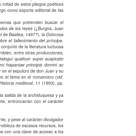
 mitad de estos pliegos poéticos
go como soporte editorial de las
oemas que pretenden buscar el
ados de los reyes
(¿Burgos, Juan
l de Basilea, 1497?), la
Dolorosa
re el fallecimiento del príncipe,
conjunto de la literatura luctuosa
mbién, entre otras producciones,
ialogui quattuor super auspicato
imi hispaniae principis domini ac
r
en el sepulcro de don Juan y su
uvo el tema en el romancero (
vid.
 Historia medieval
, 11 (1993), pp.
la salida de la archiduquesa y ya
te, entroncarían con el carácter
nte, y pese al carácter divulgador
 nobleza de escasos recursos, los
se con una clave de acceso a los