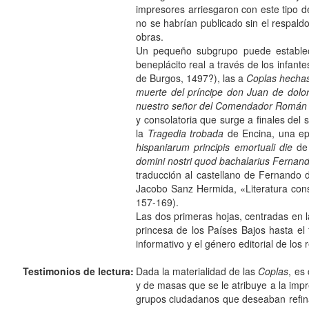
impresores arriesgaron con este tipo d
no se habrían publicado sin el respal
obras.
Un pequeño subgrupo puede establec
beneplácito real a través de los infant
de Burgos, 1497?), las a
Coplas hechas
muerte del príncipe don Juan de dol
nuestro señor del Comendador Román
y consolatoria que surge a finales del
la
Tragedia trobada
de Encina, una epí
hispaniarum principis emortuali die
de 
domini nostri quod bachalarius Fernandus
traducción al castellano de Fernando d
Jacobo Sanz Hermida, «Literatura cons
157-169).
Las dos primeras hojas, centradas en l
princesa de los Países Bajos hasta el 
informativo y el género editorial de los
Testimonios de lectura:
Dada la materialidad de las
Coplas
, es
y de masas que se le atribuye a la impr
grupos ciudadanos que deseaban refina