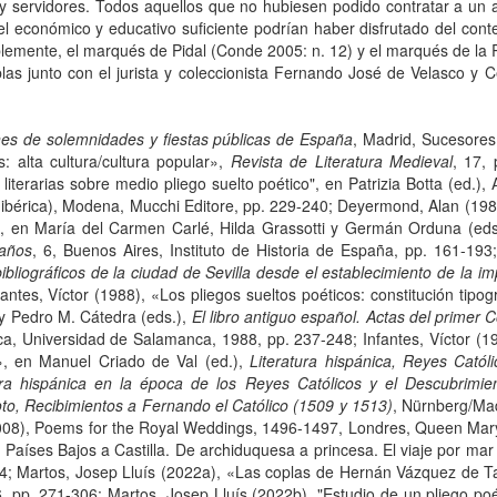
os y servidores. Todos aquellos que no hubiesen podido contratar a u
el económico y educativo suficiente podrían haber disfrutado del con
blemente, el marqués de Pidal (Conde 2005: n. 12) y el marqués de la
as junto con el jurista y coleccionista Fernando José de Velasco y C
nes de solemnidades y fiestas públicas de España
, Madrid, Sucesores
: alta cultura/cultura popular»,
Revista de Literatura Medieval
, 17,
literarias sobre medio pliego suelto poético", en Patrizia Botta (ed.),
rea ibérica), Modena, Mucchi Editore, pp. 229-240; Deyermond, Alan (198
 en María del Carmen Carlé, Hilda Grassotti y Germán Orduna (eds
 años
, 6, Buenos Aires, Instituto de Historia de España, pp. 161-19
ibliográficos de la ciudad de Sevilla desde el establecimiento de la imp
tes, Víctor (1988), «Los pliegos sueltos poéticos: constitución tipográ
 y Pedro M. Cátedra (eds.),
El libro antiguo español. Actas del primer 
a, Universidad de Salamanca, 1988, pp. 237-248; Infantes, Víctor (19
s», en Manuel Criado de Val (ed.),
Literatura hispánica, Reyes Catól
ura hispánica en la época de los Reyes Católicos y el Descubrimie
to, Recibimientos a Fernando el Católico (1509 y 1513)
, Nürnberg/Ma
08), Poems for the Royal Weddings, 1496-1497, Londres, Queen Mary 
 Países Bajos a Castilla. De archiduquesa a princesa. El viaje por mar
84; Martos, Josep Lluís (2022a), «Las coplas de Hernán Vázquez de Ta
6, pp. 271-306; Martos, Josep Lluís (2022b), "Estudio de un pliego poé