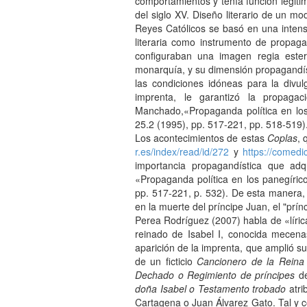
comportamientos y tenía función legiti
del siglo XV. Diseño literario de un mo
Reyes Católicos se basó en una intensa 
literaria como instrumento de propa
configuraban una imagen regia estere
monarquía, y su dimensión propagandíst
las condiciones idóneas para la divu
imprenta, le garantizó la propagac
Manchado,«Propaganda política en los
25.2 (1995), pp. 517-221, pp. 518-519)
Los acontecimientos de estas
Coplas
, 
r.es/index/read/id/272
y
https://comedi
importancia propagandística que adq
«Propaganda política en los panegíric
pp. 517-221, p. 532). De esta manera,
en la muerte del príncipe Juan, el "pr
Perea Rodríguez (2007) habla de «lírica 
reinado de Isabel I, conocida mecenas
aparición de la imprenta, que amplió su
de un ficticio
Cancionero de la Reina 
Dechado o Regimiento de príncipes
de
doña Isabel o Testamento trobado
atri
Cartagena o Juan Álvarez Gato. Tal y co