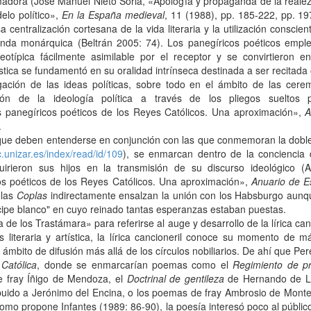
madora (José Manuel Nieto Soria, «Apología y propaganda de la realez
delo político»,
En la España medieval
, 11 (1988), pp. 185-222, pp. 197
centralización cortesana de la vida literaria y la utilización conscien
ganda monárquica (Beltrán 2005: 74). Los panegíricos poéticos emp
otípica fácilmente asimilable por el receptor y se convirtieron en
ica se fundamentó en su oralidad intrínseca destinada a ser recitada 
lgación de las ideas políticas, sobre todo en el ámbito de las cer
ión de la ideología política a través de los pliegos sueltos 
 panegíricos poéticos de los Reyes Católicos. Una aproximación»,
A
.
que deben entenderse en conjunción con las que conmemoran la dobl
c.unizar.es/index/read/id/109
), se enmarcan dentro de la conciencia 
uirieron sus hijos en la transmisión de su discurso ideológico 
os poéticos de los Reyes Católicos. Una aproximación»,
Anuario de E
 las
Coplas
indirectamente ensalzan la unión con los Habsburgo aun
íncipe blanco" en cuyo reinado tantas esperanzas estaban puestas.
de los Trastámara» para referirse al auge y desarrollo de la lírica canc
 literaria y artística, la lírica cancioneril conoce su momento de
 ámbito de difusión más allá de los círculos nobiliarios. De ahí que P
Católica
, donde se enmarcarían poemas como el
Regimiento de pr
 fray Íñigo de Mendoza, el
Doctrinal de gentileza
de Hernando de L
buido a Jerónimo del Encina, o los poemas de fray Ambrosio de Monte
mo propone Infantes (1989: 86-90), la poesía interesó poco al público 