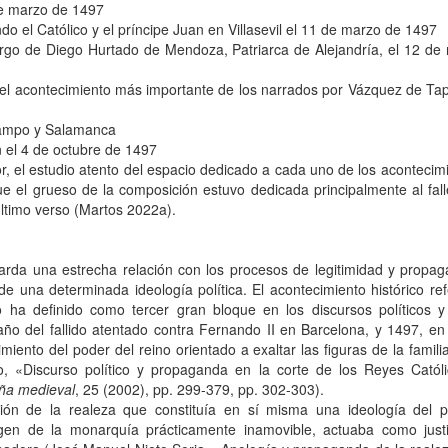
 de marzo de 1497
do el Católico y el príncipe Juan en Villasevil el 11 de marzo de 1497
rgo de Diego Hurtado de Mendoza, Patriarca de Alejandría, el 12 de
 el acontecimiento más importante de los narrados por Vázquez de Tap
 Campo y Salamanca
an el 4 de octubre de 1497
, el estudio atento del espacio dedicado a cada uno de los acontecimie
ue el grueso de la composición estuvo dedicada principalmente al fall
último verso (Martos 2022a).
uarda una estrecha relación con los procesos de legitimidad y propag
e una determinada ideología política. El acontecimiento histórico re
ha definido como tercer gran bloque en los discursos políticos y
año del fallido atentado contra Fernando II en Barcelona, y 1497, en
iento del poder del reino orientado a exaltar las figuras de la famili
, «Discurso político y propaganda en la corte de los Reyes Católi
ña medieval
, 25 (2002), pp. 299-379, pp. 302-303).
sión de la realeza que constituía en sí misma una ideología del p
agen de la monarquía prácticamente inamovible, actuaba como just