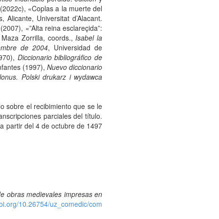
 (2022c), «Coplas a la muerte del
, Alicante, Universitat d’Alacant.
2007), «”Alta reina esclareçida”:
 Maza Zorrilla, coords.,
Isabel la
iembre de 2004
, Universidad de
1970),
Diccionario bibliográfico de
Infantes (1997),
Nuevo diccionario
lonus. Polski drukarz i wydawca
o sobre el recibimiento que se le
scripciones parciales del título.
a partir del 4 de octubre de 1497
e obras medievales impresas en
/doi.org/10.26754/uz_comedic/com