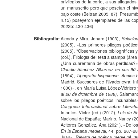
privilegios de la corte, a sus allegad
un manuscrito pero que poseían el niv
bajo coste (Beltran 2005: 87). Presumi
n.15) poseyeron ejemplares de las copl
2022b: 430-436)
Bibliografía:
Alenda y Mira, Jenaro (1903),
Relacio
(2005), «Los primeros pliegos poéticos
(2005), "Observaciones bibliográficas y 
(col.), Filologia dei testi a stampa (á
¿Una cuarentena de obras perdidas?»,
Claudio Sánchez Albornoz en sus 90
(1894),
Tipografía hispalense. Anales b
Madrid, Sucesores de Rivadeneyra; Infan
1600)», en María Luisa López-Vidriero
al 20 de diciembre de 1986)
, Salamanc
sobre los pliegos poéticos incunable
Congreso Internacional sobre Literat
Infantes, Víctor (ed.) (2012),
Luis de So
Nacional de España; Marino, Nancy (20
Acitores González, Ana (2021), «De los
En la España medieval
, 44, pp. 267-2
Juan»,
Revista de poética medieva
l, 3