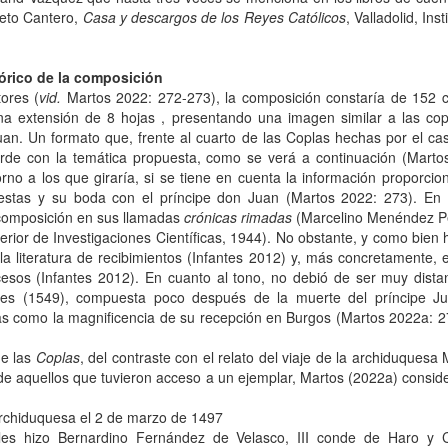
ieto Cantero,
Casa y descargos de los Reyes Católicos
, Valladolid, Ins
tórico de la composición
ores (
vid.
Martos 2022: 272-273), la composición constaría de 152 
na extensión de 8 hojas , presentando una imagen similar a las c
an. Un formato que, frente al cuarto de las Coplas hechas por el cas
rde con la temática propuesta, como se verá a continuación (Marto
rno a los que giraría, si se tiene en cuenta la información proporciona
fiestas y su boda con el príncipe don Juan (Martos 2022: 273). En
composición en sus llamadas
crónicas rimadas
(Marcelino Menéndez P
erior de Investigaciones Científicas, 1944). No obstante, y como bien
la literatura de recibimientos (Infantes 2012) y, más concretamente, 
cesos (Infantes 2012). En cuanto al tono, no debió de ser muy dista
s (1549), compuesta poco después de la muerte del príncipe Jua
las como la magnificencia de su recepción en Burgos (Martos 2022a: 2
de las
Coplas
, del contraste con el relato del viaje de la archiduquesa
e aquellos que tuvieron acceso a un ejemplar, Martos (2022a) consider
rchiduquesa el 2 de marzo de 1497
a les hizo Bernardino Fernández de Velasco, III conde de Haro y C