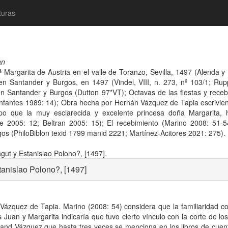
turas
an
 Margarita de Austria en el valle de Toranzo, Sevilla, 1497 (Alenda y 
 en Santander y Burgos, en 1497 (Vindel, VIII, n. 273, nº 103/1; Rup
 en Santander y Burgos (Dutton 97*VT); Octavas de las fiestas y rec
(Infantes 1989: 14); Obra hecha por Hernán Vázquez de Tapia escrivien
mpo que la muy esclarecida y excelente princesa doña Margarita, h
 2005: 12; Beltran 2005: 15); El recebimiento (Marino 2008: 51-54
os (PhiloBiblon texid 1799 manid 2221; Martínez-Acitores 2021: 275).
gut y Estanislao Polono?, [1497].
tanislao Polono?, [1497]
zquez de Tapia. Marino (2008: 54) considera que la familiaridad con 
s Juan y Margarita indicaría que tuvo cierto vínculo con la corte de lo
ernand Vázquez que hasta tres veces se menciona en los libros de cue