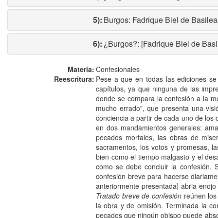
5):
Burgos: Fadrique Biel de Basilea
6):
¿Burgos?: [Fadrique Biel de Basil
Materia:
Confesionales
Reescritura:
Pese a que en todas las ediciones se 
capítulos, ya que ninguna de las impr
donde se compara la confesión a la me
mucho errado", que presenta una vis
conciencia a partir de cada uno de los 
en dos mandamientos generales: amar
pecados mortales, las obras de miseric
sacramentos, los votos y promesas, las h
bien como el tiempo malgasto y el desag
como se debe concluir la confesión. 
confesión breve para hacerse diariamen
anteriormente presentada] abria enojo 
Tratado breve de confesión
reúnen los 
la obra y de omisión. Terminada la con
pecados que ningún obispo puede absolv