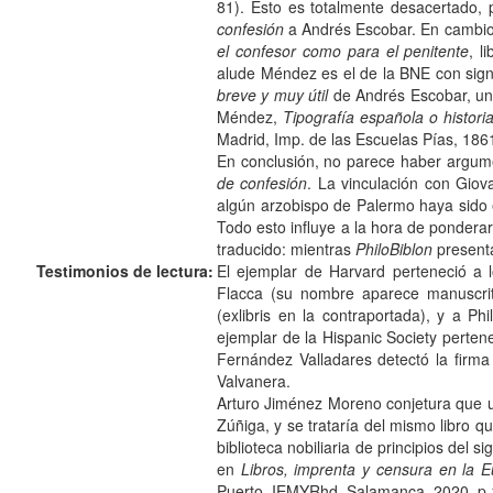
81). Esto es totalmente desacertado,
confesión
a Andrés Escobar. En cambio,
el confesor como para el penitente
, l
alude Méndez es el de la BNE con sign
breve y muy útil
de Andrés Escobar, u
Méndez,
Tipografía española o histori
Madrid, Imp. de las Escuelas Pías, 1861
En conclusión, no parece haber argumen
de confesión
. La vinculación con Gio
algún arzobispo de Palermo haya sido e
Todo esto influye a la hora de ponderar 
traducido: mientras
PhiloBiblon
presenta
Testimonios de lectura:
El ejemplar de Harvard perteneció a l
Flacca (su nombre aparece manuscrit
(exlibris en la contraportada), y a P
ejemplar de la Hispanic Society pertene
Fernández Valladares detectó la firm
Valvanera.
Arturo Jiménez Moreno conjetura que 
Zúñiga, y se trataría del mismo libro 
biblioteca nobiliaria de principios del 
en
Libros, imprenta y censura en la E
Puerto, IEMYRhd, Salamanca, 2020, p.