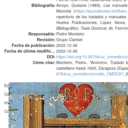
Bibliografía:
Arroyo, Gustave (1989),
Les manuels 
Monréal (
https://sourcebooks.fordham
repertorio de los tratados y manuales
Huelva Publicaciones; López Varea
Bibliográfico, Tesis Doctoral
, dir. Ferm
Responsable:
Pedro Monteiro
Revisión:
Grupo Clarisel
Fecha de publicación:
2022-12-26
Fecha de última modificación:
2022-12-26
DOI:
https://doi.org/10.26754/uz_comedic
Cómo citar:
Monteiro, Pedro, "Anónimo,
Tratado 
castellano hasta 1600
, Zaragoza (Espa
6754/uz_comedic/comedic_CMDC87
, 
Editado en Zaragoza por ©
Grupo Clarisel
, Universidad de Zaragoz
Contacto:
clarisel@unizar.es
Imagen ©
Bibliothèque nationale de France
Código licenciado por
Fergus Reig
bajo
GNU Affero General Public 