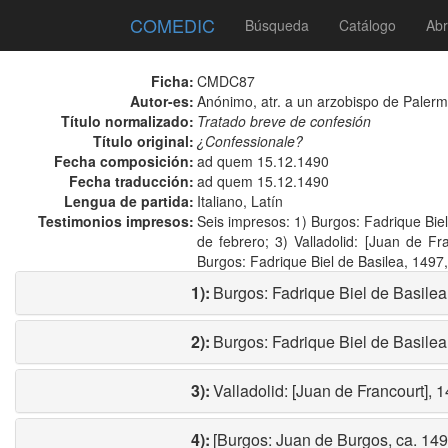
COMEDIC
Búsqueda
Catálogo
Abr
Ficha:
CMDC87
Autor-es:
Anónimo, atr. a un arzobispo de Paler
Título normalizado:
Tratado breve de confesión
Título original:
¿Confessionale?
Fecha composición:
ad quem 15.12.1490
Fecha traducción:
ad quem 15.12.1490
Lengua de partida:
Italiano, Latín
Testimonios impresos:
Seis impresos: 1) Burgos: Fadrique Biel
de febrero; 3) Valladolid: [Juan de F
Burgos: Fadrique Biel de Basilea, 1497,
1):
Burgos: Fadrique Biel de Basilea
2):
Burgos: Fadrique Biel de Basilea
3):
Valladolid: [Juan de Francourt], 1
4):
[Burgos: Juan de Burgos, ca. 149