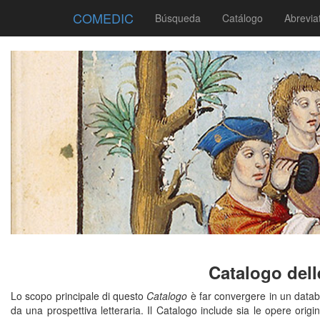
COMEDIC
Búsqueda
Catálogo
Abrevia
Catalogo dell
Lo scopo principale di questo
Catalogo
è far convergere in un databas
da una prospettiva letteraria. Il Catalogo include sia le opere origi