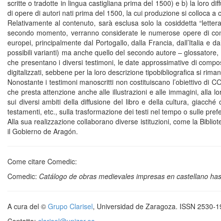
scritte o tradotte in lingua castigliana prima del 1500) e b) la loro 
di opere di autori nati prima del 1500, la cui produzione si colloca 
Relativamente al contenuto, sarà esclusa solo la cosiddetta “letteratur
secondo momento, verranno considerate le numerose opere di contenut
europei, principalmente dal Portogallo, dalla Francia, dall’Italia 
possibili varianti) ma anche quello del secondo autore – glossatore, pro
che presentano i diversi testimoni, le date approssimative di compos
digitalizzati, sebbene per la loro descrizione tipobibliografica si rima
Nonostante i testimoni manoscritti non costituiscano l’obiettivo di 
che presta attenzione anche alle illustrazioni e alle immagini, alla 
sui diversi ambiti della diffusione del libro e della cultura, giacc
testamenti, etc., sulla trasformazione dei testi nel tempo o sulle prefe
Alla sua realizzazione collaborano diverse istituzioni, come la Bibl
il Gobierno de Aragón.
Come citare Comedic:
Comedic:
Catálogo de obras medievales impresas en castellano ha
A cura del ©
Grupo Clarisel
, Universidad de Zaragoza. ISSN 2530-
Contatto:
clarisel@unizar.es