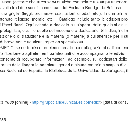
diffusione (occorre che si conservi qualche esemplare a stampa anteriore
a cavallo tra i due secoli, come Juan del Encina o Rodrigo de Reinosa.
a grigia” (leggi, ordinanze, costituzioni sinodali, etc.); in una prima f
o religioso, morale, etc. Il Catalogo include tanto le edizioni prodo
e dai Paesi Bassi. Ogni scheda è dedicata a un’opera, della quale si di
loghista, etc. – e quello del mecenate o dedicatario. Si indica, inoltre, i
izione o di traduzione e la materia (o materie) a cui afferisce per il s
ndi brevemente ad alcuni repertori specializzati.
COMEDIC, se ne fornisce un elenco creato perlopiù grazie ai dati conten
loro ricezione o agli elementi paratestuali che accompagnano le edizioni
hé consente di recuperare informazioni, ad esempio, sui dedicatari delle
renze delle tipografie per alcuni generi e alcune materie a scapito di alt
ioteca Nacional de España, la Biblioteca de la Universidad de Zaragoza,
sta 1600
[online].<
http://grupoclarisel.unizar.es/comedic/
> [data di cons
1985