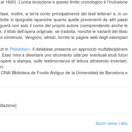
 al 1600). L’unica eccezione a questo limite cronologico è l’inclusione
ase, inoltre, si terrà conto principalmente dei testi letterari e, in un
tte in tipografie ispaniche quanto quelle provenienti da altri paesi
stinguerà non solo il nome del proprio autore (comprendendo anche le
l titolo dell’opera originale, se tradotta, nonché le varianti del titolo
uo contenuto. Vengono, altresì, fornite le pagine web degli esemplari
uti in
Philobiblon
. Il database presenta un approccio multidisciplinare
. Esso mira a diventare uno strumento utile per eventuali studi futuri
 opere a stampa, sulle testimonianze di lettura attraverso inventari,
ri.
 il CRAI Biblioteca de Fondo Antiguo de la Universidad de Barcelona e
ultazione]
Scorri verso l’alto